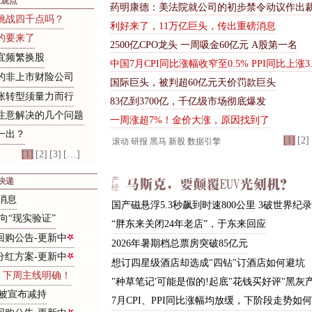
家观点
药
明
康
德
：
美
法
院
就
公
司
的
初
步
禁
令
动
议
作
出
挑战四千点吗？
利好来了，11万亿巨头，传出重磅消息
的
要
来
了
2
5
0
0
亿
C
P
O
龙
头
一
周
吸
金
6
0
亿
元
A
股
第
一
名
宜
频
繁
换
股
中
国
7
月
C
P
I
同
比
涨
幅
收
窄
至
0
.
5
%
P
P
I
同
比
上
涨
3
的
非
上
市
财
险
公
司
国际巨头，被判超60亿元天价罚款巨头
张转型须量力而行
8
3
亿
到
3
7
0
0
亿
，
千
亿
级
市
场
彻
底
爆
发
注意解决的几个问题
一周涨超7%！金价大涨，原因找到了
一
出
？
[1]
[2]
滚动
研报
黑马
新股
数据引擎
[1]
[2]
[3]
[…]
快递
产
经
消息
国产磁悬浮5.3秒飙到时速800公里 3破世界纪录
向
“
现
实
验
证
”
“
胖
东
来
关
闭
2
4
年
老
店
”
，
于
东
来
回
应
回购公告-更新中
2
0
2
6
年
暑
期
档
总
票
房
突
破
8
5
亿
元
分红方案-更新中
想订四星级酒店却选成"四钻"订酒店如何避坑
 下周主线明确！
"种草笔记'可能是假的!起底"花钱买好评"黑灰
股被宣布减持
7
月
C
P
I
、
P
P
I
同
比
涨
幅
均
放
缓
，
下
阶
段
走
势
如
何