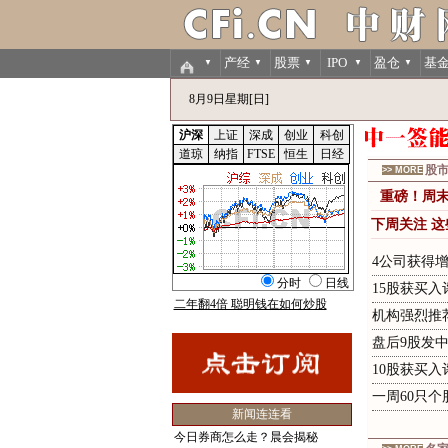
产经
股票
IPO
盈仓
基
▼
▼
▼
▼
▼
8月9日星期[日]
股
>> MORE
重
磅
！
周
下
周
关
注
这
4公司获得
15股获买入
二年翻4倍 聪明钱在如何炒股
机构强烈推
盘后9股发中
10股获买入
一周60只
新闻连连看
今日券商怎么走？晨会揭秘