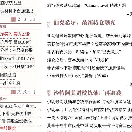
应链优势凸显
旅行体验越玩越深！“China Travel”持续升温
科技材料平台加速成..
→
[1]
[2]
[3]
[…]
外
数据
汇
净买入 买入27股
亚
马
逊
筹
建
数
据
中
心
配
套
发
电
厂
或
气
候
污
染
源
价甩货 最低8.4折
美联储9月加息概率再降？经济学家料CPI创新
分
析
：
7
4
只
涨
停
股
非农转负的另一种读法：加息“已无意义”
业
板
指
半
日
涨
1
.
7
5
%
爆仓之后，资本反而扑向“AI股神”
计
发
行
5
1
只
增
1
0
4
%
非农爆冷下滑 美联储9月还会按下加息键吗
回
购
进
度
中国银行人民币外汇牌价（08.08）
与
利
空
消
息
→
[1]
[2]
[3]
[…]
期
货
股市
伊朗最高领袖与总统举行会谈 讨论经济等问题
 AXT住友净利大..
伊朗革命卫队:将保持对海峡控制至敌方接受条
下滑 美股仍小幅..
一周大涨超7% 金价为何突然上涨？背后两大
下滑 美股全线收涨
黄金十年牛市仅处中继 龙头股十倍行情窗口已
美股期货