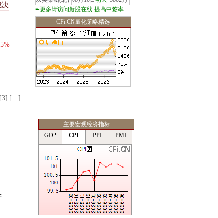
双英集团(北)
08月10日
明天
3802万
裁
决
➨更多请访问新股在线·提高中签率
CFi.CN量化策略精选
.
5
%
[3]
[…]
主要宏观经济指标
产