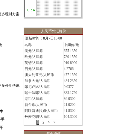
更多理财方案
人民币外汇牌价
更新时间：8月7日15:00
低
名称
中间价/元
美元/人民币
675.1350
欧元/人民币
780.1550
英镑/人民币
910.8900
日元/人民币
4.2766
澳大利亚元/人民币
477.1550
加拿大元/人民币
484.2350
更多外汇快讯
印尼卢比/人民币
0.0377
瑞士法郎/人民币
835.1750
港币/人民币
86.0300
新台币/人民币
21.0200
阿联酋迪拉姆/人民币
41.8300
件
丹麦克朗/人民币
104.3500
推手
|<
<
1
2
>
>|
开
基金净值