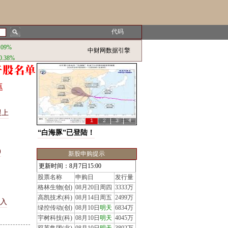
代码
.09%
中财网数据引擎
0.38%
点
跟上
1
2
3
4
“白海豚”已登陆！
)
新股申购提示
更新时间：8月7日15:00
股票名称
申购日
发行量
格林生物(创)
08月20日周四
3333万
高凯技术(科)
08月14日周五
2499万
入
绿控传动(创)
08月10日
明天
6834万
宇树科技(科)
08月10日
明天
4045万