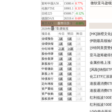
微软亚马逊领
富时中国A50 ..
15080.4
0.77%
伦敦FTSE
10901.1
0.31%
日经225
65606.7
-0.12%
德国DAX
26319.4
0.69%
股市日历
荷兰AEX
1111.5
-0.09%
|<
<
1
2
>
>|
2026年8月7日星期五
[HK]旅橙文
项目名
今日
明日
昨日
业绩预告
3家
0家
8家
伊朗最高领袖
业绩快报
1家
0家
2家
沙特阿美贾赞
分红转增
21家
14家
20家
股份停牌
0家
0家
2家
亚
马
逊
筹
建
得
股份复牌
1家
1家
1家
金属价格上涨
新股发行
1家
3家
0家
[风险]纳指ET
中签缴款
1家
0家
0家
新股上市
1家
0家
1家
化工ETF汇添
转债发行
0家
0家
3家
港股通消费ET
定向增发
0家
0家
0家
资产重组
0家
0家
76家
港股通消费ET
资产收购
0家
0家
2家
红利低波100E
股权质押
0家
0家
21家
红利低波100E
LG白电全面反