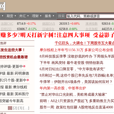
金
期货
外汇
理财
服务
搜索:
▼
▼
▼
▼
▼
法国CAC
8714.9
+0.17%
德国DAX
26319.5
+0.69%
澳洲指数
9263.6
-0
日经255
65606.7
-0.12%
汉城综合
6258.8
-0.60%
台北加权
44225.9
-
千亿巨头，大调仓！下周股市五大看
市热评
末
发
生
这
些
大
事
！
摩尔线程上半年亏1156.31万 多家公司公布业绩
8月科技股反弹季 没敢抄底的咋办 下周领头羊
些
投
资
机
会
最
靠
谱
下
半
年
画
风
突
转
最
牛
老
登
股
悄
悄
创
新
高
增持评级-更新中
6
月
对
日
钇
出
口
降
至
零
，
“
中
方
审
批
有
讲
究
”
评级 最新:药明康德
8月刚过一周,这些个股已率先反包7月跌幅(名单
荐2只个股-更新中
牛
弹
琴
：
伊
朗
开
出
6
项
条
件
，
美
国
该
如
何
应
对
？
报 最新:摩尔线程
年内第一高价股，中签率出炉
评级 最新:英科医疗
“
禁
止
对
华
出
口
光
刻
机
，
美
欧
将
成
最
大
输
家
”
个股突破今年新高
前
哨
：
A
I
让
1
只
资
源
生
产
股
起
飞
多
重
助
推
主
力
买
股市一周: 政策红包狂砸 A股绝地反击直逼4000
[1]
[2]
[3]
[…]