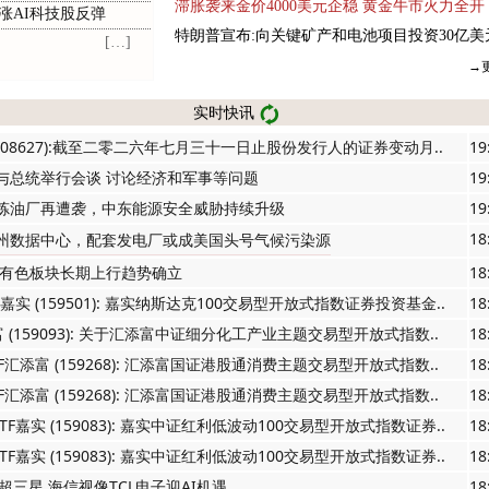
滞胀袭来金价4000美元企稳 黄金牛市火力全开
涨AI科技股反弹
特朗普宣布:向关键矿产和电池项目投资30亿美
[…]
→
实时快讯
化(08627):截至二零二六年七月三十一日止股份发行人的证券变动月..
19
与总统举行会谈 讨论经济和军事等问题
19
炼油厂再遭袭，中东能源安全威胁持续升级
19
18
州
数
据
中
心
，
配
套
发
电
厂
或
成
美
国
头
号
气
候
污
染
源
 有色板块长期上行趋势确立
18
F嘉实 (159501): 嘉实纳斯达克100交易型开放式指数证券投资基金..
18
富 (159093): 关于汇添富中证细分化工产业主题交易型开放式指数..
18
F汇添富 (159268): 汇添富国证港股通消费主题交易型开放式指数..
18
F汇添富 (159268): 汇添富国证港股通消费主题交易型开放式指数..
18
TF嘉实 (159083): 嘉实中证红利低波动100交易型开放式指数证券..
18
TF嘉实 (159083): 嘉实中证红利低波动100交易型开放式指数证券..
18
超三星 海信视像TCL电子迎AI机遇
18