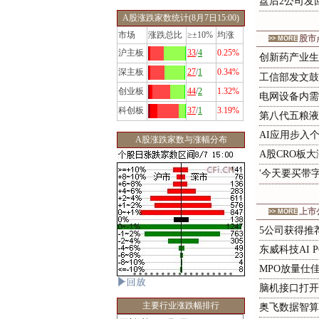
盘后2公司发
A股涨跌家数统计(8月7日15:00)
市场
涨跌总比
≥±10%
均涨
股市
>> MORE
沪主板
33
/
4
0.25%
创
新
药
产
业
生
深主板
27
/
1
0.34%
工信部发文鼓
创业板
44
/
2
1.32%
电网设备内需
科创板
37
/
1
3.19%
第八代五粮液
AI应用步入
A股涨跌家数与涨幅分布
A股CRO板大
'
今
天
要
买
带
上市
>> MORE
5公司获得推
东威科技AI 
MPO放量仕
脑机接口打开
主要行业涨跌幅排行
奥飞数据智算