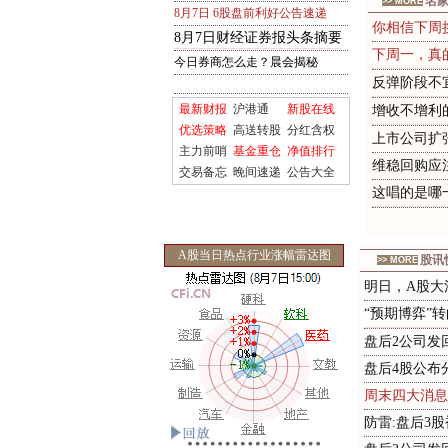
名
>> MORE
8月7日 6股盘前利好公告速递
你相信下周
8
月
7
日
财
经
证
券
报
头
条
摘
要
下
周
一
，
真
今日券商怎么走？晨会揭秘
反
弹
阶
段
不
最新财报
沪港通
新股在线
增
收
不
增
利
优选策略
高送转股
分红含权
上市公司扩
主力前哨
基金重仓
净值排行
维稳回购应
交易备忘
晚间速递
公告大全
这
唱
的
是
哪
A股当日热点行业涨幅雷达图
股讯
>> MORE
明日，A股大
“
预
期
博
弈
”
转
盘后2公司发
盘后4股公布
周末四大消息
防雷:盘后3