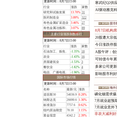
更新时间：8月7日15:00
寒武纪Q2供
行业
涨跌
家数
AI驱动雅克
研究和试验发展
13.70%
31
医药制造业
3.89%
322
有色金属矿采选业
3.46%
27
股市
>> MORE
有色金属冶炼和..
3.07%
89
8月7日机构席
建筑安装业
2.34%
3
主要行业涨跌倒数排行
20股遭大宗低
更新时间：8月7日15:00
今
日
涨
跌
停
股
行业
涨跌
家数
石油加工、炼焦..
-1.35%
18
A
股
午
评
：
创
农业
-1.43%
16
可
转
债
今
年
累
房屋建筑业
-1.53%
3
多
家
公
司
更
新
餐饮业
-1.82%
4
电信、广播电视..
-1.96%
21
影
响
股
市
利
好
国际市场行情
更新时间：8月7日15:00
海外
>> MORE
名称
最新/元
涨跌
磷化铟需求爆发
道琼斯30
54036.9
0.28%
纳斯达克
26690.6
1.30%
7月就业超预期
标准蒲尔
7757.6
0.62%
7月就业意外
纽约原油期货
78.18
1.15%
非农大减利好
黄金现货
4342.2
2.39%