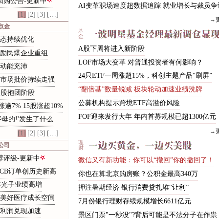
回购公告-更新中
AI变革职场速度超数据追踪 就业增长与裁员争议
[1]
[2]
[3]
[…]
→
点金
基
金
态
持
续
优
化
A
股
下
周
将
进
入
新
阶
段
励民爆企业重组
LOF市场大变革 对普通投资者有何影响？
动能充沛
2
4
只
E
T
F
一
周
涨
超
1
5
%
，
科
创
主
题
产
品
“
刷
屏
”
市场批价持续走强
“
翻
倍
基
”
数
量
锐
减
板
块
轮
动
加
速
业
绩
洗
牌
个股抱团阶段
公
募
机
构
提
示
跨
境
E
T
F
高
溢
价
风
险
涨逾7% 15股涨超10%
F
O
F
迎
来
发
行
大
年
年
内
首
募
规
模
已
超
1
3
0
0
亿
元
字
母
的
!
'
发
生
了
什
么
→
[1]
[2]
[3]
[…]
理
公司
财
荐评级-更新中
微
信
又
有
新
功
能
：
你
可
以
“
撤
回
”
你
的
撤
回
了
！
PCB订单创历史新高
你
也
在
算
北
京
购
房
账
？
公
积
金
最
高
3
4
0
万
佳光子业绩高增
押
注
暑
期
经
济
银
行
消
费
贷
扎
堆
“
让
利
”
美好医疗成长空间
7
月
份
银
行
理
财
存
续
规
模
增
长
6
6
1
1
亿
元
利润兑现加速
景区门票"一秒没"?背后可能是不法分子在作祟