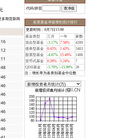
代码/拼音
元
更多期货新闻
各类基金净值增长统计排行
更新时间：8月7日15:00
基金类型
三月
一年
家数
:16
混合型基金
-3.17%
7.58%
4289
债券型基金
0.43%
1.43%
3403
:12
股票型基金
-4.07%
15.49%
1488
:11
货币式基金
0.28%
1.24%
7
:48
QDII基金
-5.70%
-15.99%
38
注：增长率为各类别基金中位数
:46
:46
:46
:46
:46
:46
:46
:41